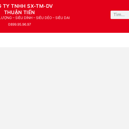
 TY TNHH SX-TM-DV
THUẬN TIẾN
ỢNG – SIÊU DÍNH – SIÊU DẺO – SIÊU DAI
0899.95.96.97