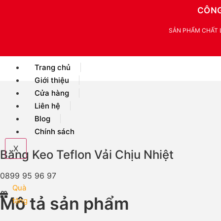
CÔNG
SẢN PHẨM CHẤT LƯ
Trang chủ
Giới thiệu
Cửa hàng
Liên hệ
Blog
Chính sách
X
Băng Keo Teflon Vải Chịu Nhiệt
0899 95 96 97
Quà
Mô tả sản phẩm
tặng