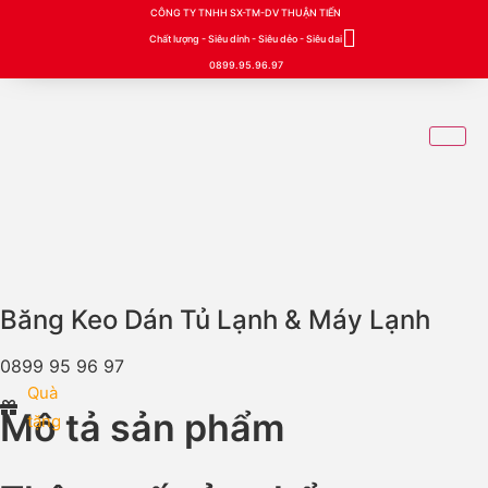
CÔNG TY TNHH SX-TM-DV THUẬN TIẾN
Chất lượng - Siêu dính - Siêu dẻo - Siêu dai
0899.95.96.97
Băng Keo Dán Tủ Lạnh & Máy Lạnh
0899 95 96 97
Quà
Mô tả sản phẩm
tặng