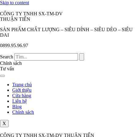
Skip to content
CÔNG TY TNHH SX-TM-DV
THUẬN TIẾN
SẢN PHẨM CHẤT LƯỢNG – SIÊU DÍNH – SIÊU DẺO – SIÊU
DAI
0899.95.96.97
Search
Chính sách
Tư vấn
Trang chủ
Giới thiệu
Cửa hàng
Liên hệ
Blog
Chính sách
X
CÔNG TY TNHH SX-TM-DV THUẬN TIẾN