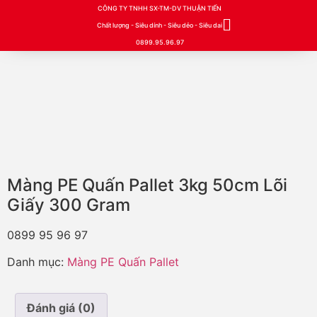
CÔNG TY TNHH SX-TM-DV THUẬN TIẾN
Chất lượng - Siêu dính - Siêu dẻo - Siêu dai
0899.95.96.97
Màng PE Quấn Pallet 3kg 50cm Lõi
Giấy 300 Gram
0899 95 96 97
Danh mục:
Màng PE Quấn Pallet
Đánh giá (0)