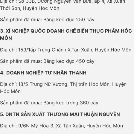
Địa chỉ: Số 33B, Đường Nguyễn Văn Bứa, ấp 4, Xã Xuân
Thới Sơn, Huyện Hóc Môn
Sản phẩm đã mua: Băng keo đục 250 cây
3. XÍ NGHIỆP QUỐC DOANH CHẾ BIẾN THỰC PHẨM HÓC
MÔN
Địa chỉ: 159/1ấp Trung Chánh X.Tân Xuân, Huyện Hóc Môn
Sản phẩm đã mua: Băng keo đục 450 cây
4.
DOANH NGHIỆP TƯ NHÂN THANH
Địa chỉ: 18/5 Trưng Nữ Vương, Thị trấn Hóc Môn, Huyện
Hóc Môn
Sản phẩm đã mua: Băng keo trong 360 cây
5. DNTN SẢN XUẤT THƯƠNG MẠI THUẬN NGUYÊN
Địa chỉ: 9/6N Mỹ Hòa 3, Xã Tân Xuân, Huyện Hóc Môn