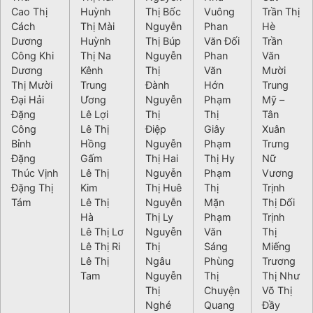
Cao Thị
Huỳnh
Thị Bốc
Vuông
Trần Thị
Cách
Thị Mài
Nguyễn
Phan
Hè
Dương
Huỳnh
Thị Búp
Văn Đối
Trần
Công Khi
Thị Na
Nguyễn
Phan
Văn
Dương
Kênh
Thị
Văn
Mười
Thị Mười
Trung
Đành
Hớn
Trung
Đại Hải
Ương
Nguyễn
Phạm
Mỹ –
Đặng
Lê Lợi
Thị
Thị
Tân
Công
Lê Thị
Điệp
Giây
Xuân
Bỉnh
Hồng
Nguyễn
Phạm
Trưng
Đặng
Gấm
Thị Hai
Thị Hy
Nữ
Thúc Vịnh
Lê Thị
Nguyễn
Phạm
Vương
Đặng Thị
Kim
Thị Huê
Thị
Trịnh
Tám
Lê Thị
Nguyễn
Mặn
Thị Dối
Hà
Thị Ly
Phạm
Trịnh
Lê Thị Lơ
Nguyễn
Văn
Thị
Lê Thị Ri
Thị
Sáng
Miếng
Lê Thị
Ngâu
Phùng
Trương
Tam
Nguyễn
Thị
Thị Như
Thị
Chuyện
Võ Thị
Nghé
Quang
Đầy