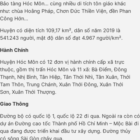
Bảo tàng Hóc Môn… cùng nhiều di tích tôn giáo khác
như: chùa Hoằng Pháp, Chơn Đức Thiền Viện, đền Phan
Công Hớn…
Huyện có diện tích 109,17 km², dân số năm 2019 là
541.243 người
, mật độ dân số đạt 4.967 người/km².
Hành Chính
Huyện Hóc Môn có 12 đơn vị hành chính cấp xã trực
thuộc, gồm thị trấn Hóc Môn và 11 xã: Bà Điểm, Đông
Thạnh, Nhị Bình, Tân Hiệp, Tân Thới Nhì, Tân Xuân, Thới
Tam Thôn, Trung Chánh, Xuân Thới Đông, Xuân Thới
Sơn, Xuân Thới Thượng.
Giao Thông
Đường bộ có quốc lộ 1, quốc lộ 22 đi qua. Ngoài ra còn có
dự án Đường cao tốc Thành phố Hồ Chí Minh – Mộc Bài đi
qua đang được triển khai đầu tư xây dựng. Đường thủy
có sông Sài Gòn chảy qua.