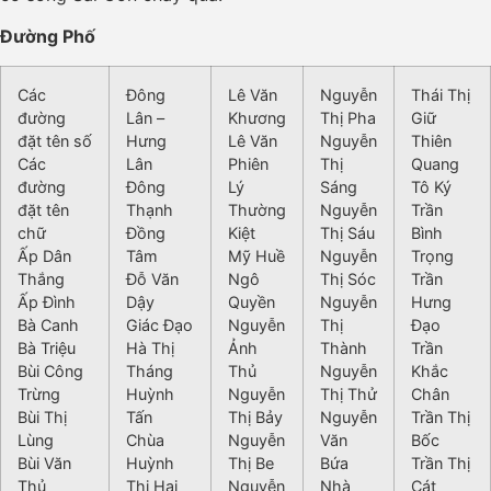
Đường Phố
Các
Đông
Lê Văn
Nguyễn
Thái Thị
đường
Lân –
Khương
Thị Pha
Giữ
đặt tên số
Hưng
Lê Văn
Nguyễn
Thiên
Các
Lân
Phiên
Thị
Quang
đường
Đông
Lý
Sáng
Tô Ký
đặt tên
Thạnh
Thường
Nguyễn
Trần
chữ
Đồng
Kiệt
Thị Sáu
Bình
Ấp Dân
Tâm
Mỹ Huề
Nguyễn
Trọng
Thắng
Đỗ Văn
Ngô
Thị Sóc
Trần
Ấp Đình
Dậy
Quyền
Nguyễn
Hưng
Bà Canh
Giác Đạo
Nguyễn
Thị
Đạo
Bà Triệu
Hà Thị
Ảnh
Thành
Trần
Bùi Công
Tháng
Thủ
Nguyễn
Khắc
Trừng
Huỳnh
Nguyễn
Thị Thử
Chân
Bùi Thị
Tấn
Thị Bảy
Nguyễn
Trần Thị
Lùng
Chùa
Nguyễn
Văn
Bốc
Bùi Văn
Huỳnh
Thị Be
Bứa
Trần Thị
Thủ
Thị Hai
Nguyễn
Nhà
Cát